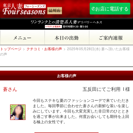
✆お店に電話する
トップページ
>
クチコミ・お客様の声
>
2025年05月28日(水) 蒼へ頂いたお客様
の声
お客様の声
蒼さん
五反田にてご利用 I 様
今回もステキな夏のファッションコーデで来ていただき
ました。毎回季節に合わせた蒼さんの新鮮な装いを楽し
みにしています。今回も大変充実した非日常のひととき
を過ごす事が出来ました。何度お会いしても期待を上回
る極上の女性です。