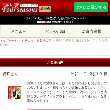
✆お店に電話する
トップページ
>
クチコミ・お客様の声
>
2025年05月21日(水) 愛咲へ頂いたお客
様の声
お客様の声
愛咲さん
渋谷にてご利用 Y 様
お気に入りの愛咲さんとは、自分的には少し間が空いて
お会いしました。相変わらずの素敵な服装に、こちらも
テンションが上がって、また相変わらずのスタイルと濃
厚なプレーでノックアウト！やはり、また逢いたくなる
素敵な女性です