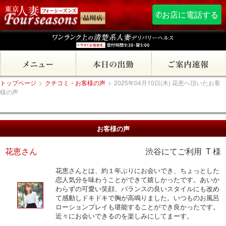
✆お店に電話する
トップページ
>
クチコミ・お客様の声
>
2025年04月10日(木) 花恵へ頂いたお客
様の声
お客様の声
花恵さん
渋谷にてご利用 T 様
花恵さんとは、約１年ぶりにお会いでき、ちょっとした
恋人気分を味わうことができて嬉しかったです。あいか
わらずの可愛い笑顔、バランスの良いスタイルにも改め
て感動しドキドキで胸が高鳴りました。いつものお風呂
ローションプレイも堪能することができ良かったです。
近々にお会いできるのを楽しみにしてまーす。