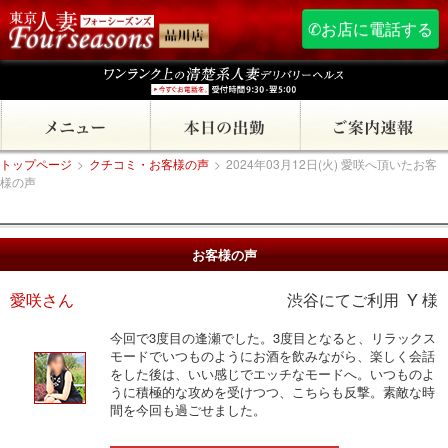
✆お店に電話する
トップページ
>
クチコミ・お客様の声
>
2024年03月12日(火) 愛咲へ頂いたお客
様の声
お客様の声
愛咲さん
渋谷にてご利用 Y 様
今回で3度目の逢瀬でした。3度目となると、リラックス
モードでいつものようにお酒を飲みながら、楽しく会話
をした後は、いい感じでエッチなモードへ。いつものよ
うに積極的な攻めを受けつつ、こちらも反撃。素敵な時
間を今回も過ごせました。