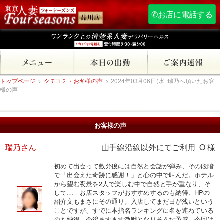
✆お店に電話する
トップページ
>
クチコミ・お客様の声
>
2024年03月06日(水) 瑞乃へ頂いたお客
様の声
お客様の声
瑞乃さん
山手線沿線以外にてご利用 O 様
初めて出会って数分後には自然と会話が弾み、その段階
で「出会えた奇跡に感謝！」と心の中で叫んだ。ホテル
から望む夜景を2人で楽しむ中で自然と手が重なり、そ
して… お店スタッフがおすすめするのも納得、HPの
紹介文もまさにその通り。入店してまだ日が浅いという
ことですが、すでに本指名ランキングに名を連ねている
のも納得。今後ますます激戦となりそうな予感。今回は