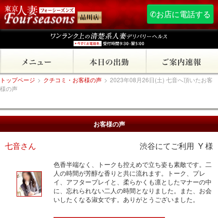
✆お店に電話する
トップページ
>
クチコミ・お客様の声
>
2023年08月26日(土) 七音へ頂いたお客
様の声
お客様の声
七音さん
渋谷にてご利用 Y 様
色香半端なく、トークも控えめで立ち姿も素敵です。二
人の時間が芳醇な香りと共に流れます。トーク、プレ
イ、アフタープレイと、柔らかくも凛としたマナーの中
に、忘れられない二人の時間となりました。また、お会
いしたくなる淑女です。ありがとうございました。