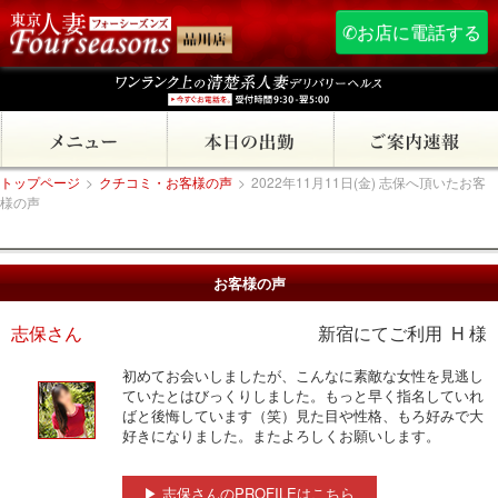
✆お店に電話する
トップページ
>
クチコミ・お客様の声
>
2022年11月11日(金) 志保へ頂いたお客
様の声
お客様の声
志保さん
新宿にてご利用 H 様
初めてお会いしましたが、こんなに素敵な女性を見逃し
ていたとはびっくりしました。もっと早く指名していれ
ばと後悔しています（笑）見た目や性格、もろ好みで大
好きになりました。またよろしくお願いします。
▶ 志保さんのPROFILEはこちら