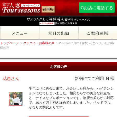
✆お店に電話する
トップページ
>
クチコミ・お客様の声
>
2022年07月21日(木) 花恵へ頂いたお客
様の声
お客様の声
花恵さん
新宿にてご利用 N 様
半年ぶりに再会出来て、お会いした時から、ハイテンシ
ョンになてしまいました。相変わらずの美形な顔立ち
と、ナイスなプロポーションです。物腰の柔らかい対応
で、思わず強く抱き締めてしまいました。ベッドでも、
かなりの豹変ぶりです。