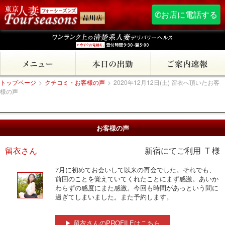
✆お店に電話する
トップページ
>
クチコミ・お客様の声
>
2020年12月12日(土) 留衣へ頂いたお客
様の声
お客様の声
留衣さん
新宿にてご利用 T 様
7月に初めてお会いして以来の再会でした。それでも、
前回のことを覚えていてくれたことにまず感激。あいか
わらずの感度にまた感激。今回も時間があっという間に
過ぎてしまいました。また予約します。
▶ 留衣さんのPROFILEはこちら